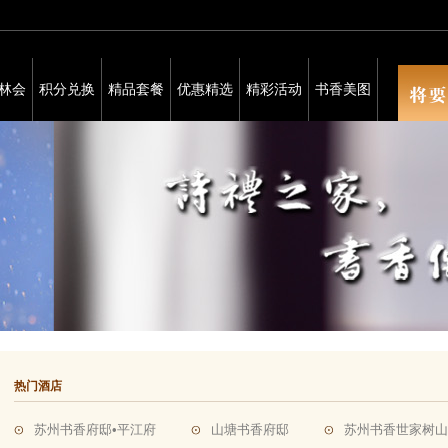
林会
积分兑换
精品套餐
优惠精选
精彩活动
书香美图
热门酒店
苏州书香府邸•平江府
山塘书香府邸
苏州书香世家树山